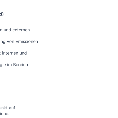
d)
en und externen
ung von Emissionen
 internen und
gie im Bereich
unkt auf
iche.