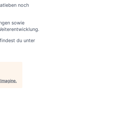
vatleben noch
ngen sowie
eiterentwicklung.
findest du unter
"
Imagine
.