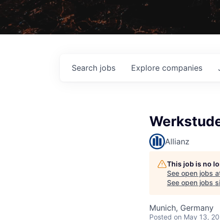
Search
jobs
Explore
companies
Werkstude
Allianz
This job is no 
See open jobs a
See open jobs si
Munich, Germany
Posted
on May 13, 2