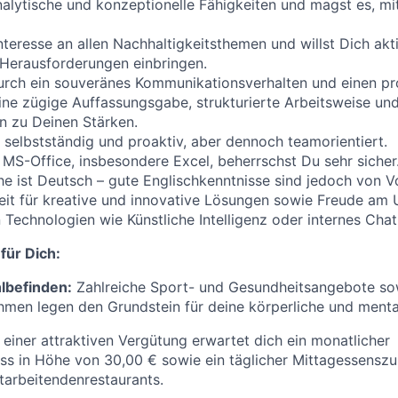
nalytische und konzeptionelle Fähigkeiten und magst es, mi
nteresse an allen Nachhaltigkeitsthemen und willst Dich akt
Herausforderungen einbringen.
rch ein souveränes Kommunikationsverhalten und einen pro
eine zügige Auffassungsgabe, strukturierte Arbeitsweise und
n zu Deinen Stärken.
r selbstständig und proaktiv, aber dennoch teamorientiert.
S-Office, insbesondere Excel, beherrschst Du sehr sicher
he ist Deutsch – gute Englischkenntnisse sind jedoch von Vo
eit für kreative und innovative Lösungen sowie Freude am
Technologien wie Künstliche Intelligenz oder internes Cha
für Dich:
lbefinden:
Zahlreiche Sport- und Gesundheitsangebote so
men legen den Grundstein für deine körperliche und menta
iner attraktiven Vergütung erwartet dich ein monatlicher
s in Höhe von 30,00 € sowie ein täglicher Mittagessenszu
arbeitendenrestaurants.