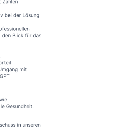
t Zahlen
iv bei der Lösung
fessionellen
 den Blick für das
.
rteil
 Umgang mit
tGPT
wie
le Gesundheit.
schuss in unseren