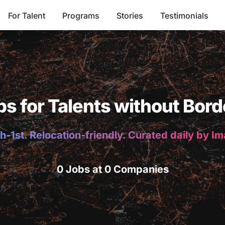
For Talent
Programs
Stories
Testimonials
bs for Talents without Bord
h-1st. Relocation-friendly. Curated daily by I
0 Jobs at 0 Companies