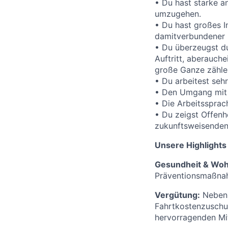
• Du hast starke a
umzugehen.
• Du hast großes I
damitverbundener 
• Du überzeugst du
Auftritt, aberauch
große Ganze zähle
• Du arbeitest seh
• Den Umgang mit M
• Die Arbeitssprac
• Du zeigst Offenh
zukunftsweisenden 
Unsere Highlights 
Gesundheit & Woh
Präventionsmaßnah
Vergütung:
Neben e
Fahrtkostenzuschus
hervorragenden Mit