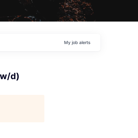
My
job
alerts
/w/d)