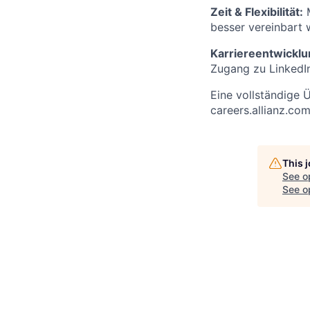
Zeit & Flexibilität:
M
besser vereinbart w
Karriereentwicklu
Zugang zu LinkedIn
Eine vollständige Ü
careers.allianz.com
This 
See o
See op