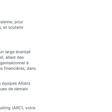
isienne, pour
, et soutenir
n large éventail
l, allant des
rganisationnel à
ns financières, dans
s équipes Allianz
sques de demain
ulting (ARC), votre