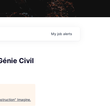
My
job
alerts
énie Civil
struction
"
Imagine
.