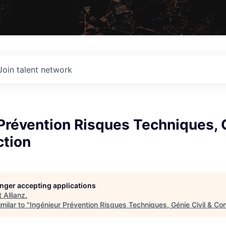
Join talent network
Prévention Risques Techniques, G
ction
longer accepting applications
t
Allianz
.
milar to "
Ingénieur Prévention Risques Techniques, Génie Civil & Con