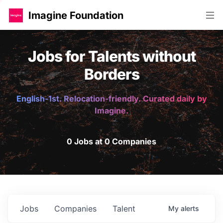
Imagine Foundation
Jobs for Talents without
Borders
English-1st. Relocation-friendly. Curated daily by
Imagine.
0 Jobs at 0 Companies
Jobs
Companies
Talent
My
alerts