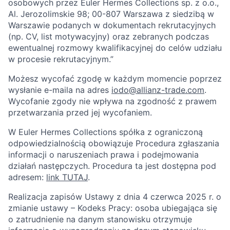
osobowych przez Euler Hermes Collections sp. z o.o.,
Al. Jerozolimskie 98; 00-807 Warszawa z siedzibą w
Warszawie podanych w dokumentach rekrutacyjnych
(np. CV, list motywacyjny) oraz zebranych podczas
ewentualnej rozmowy kwalifikacyjnej do celów udziału
w procesie rekrutacyjnym.”
Możesz wycofać zgodę w każdym momencie poprzez
wysłanie e-maila na adres
iodo@allianz-trade.com
.
Wycofanie zgody nie wpływa na zgodność z prawem
przetwarzania przed jej wycofaniem.
W Euler Hermes Collections spółka z ograniczoną
odpowiedzialnością obowiązuje Procedura zgłaszania
informacji o naruszeniach prawa i podejmowania
działań następczych. Procedura ta jest dostępna pod
adresem:
link TUTAJ
.
Realizacja zapisów Ustawy z dnia 4 czerwca 2025 r. o
zmianie ustawy – Kodeks Pracy: osoba ubiegająca się
o zatrudnienie na danym stanowisku otrzymuje