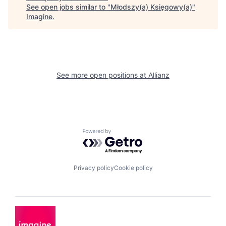
See open jobs similar to "
Młodszy(a) Księgowy(a)
"
Imagine
.
See more open positions at
Allianz
Powered by Getro.com
Privacy policy
Cookie policy