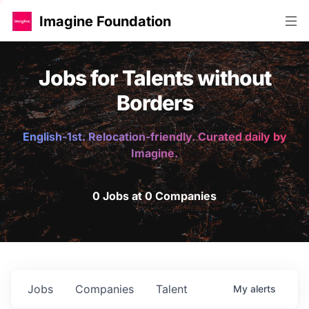
Imagine Foundation
Jobs for Talents without
Borders
English-1st. Relocation-friendly. Curated daily by
Imagine.
0 Jobs at 0 Companies
Jobs
Companies
Talent
My
alerts