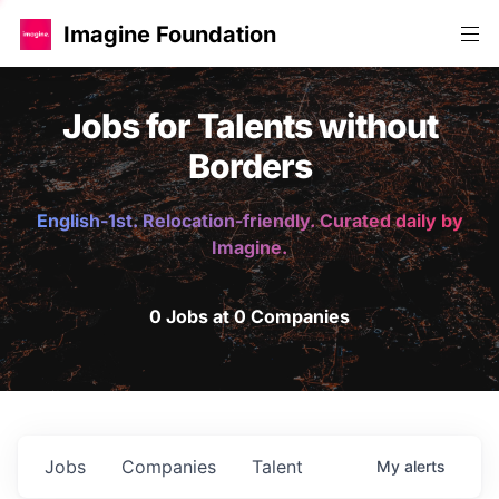
Imagine Foundation
Jobs for Talents without
Borders
English-1st. Relocation-friendly. Curated daily by
Imagine.
0 Jobs at 0 Companies
Jobs
Companies
Talent
My
alerts