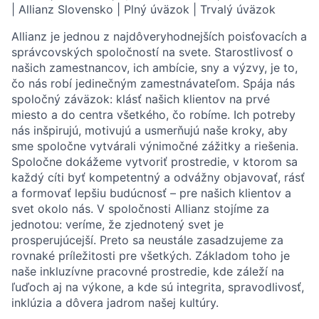
| Allianz Slovensko | Plný úväzok | Trvalý úväzok
Allianz je jednou z najdôveryhodnejších poisťovacích a
správcovských spoločností na svete. Starostlivosť o
našich zamestnancov, ich ambície, sny a výzvy, je to,
čo nás robí jedinečným zamestnávateľom. Spája nás
spoločný záväzok: klásť našich klientov na prvé
miesto a do centra všetkého, čo robíme. Ich potreby
nás inšpirujú, motivujú a usmerňujú naše kroky, aby
sme spoločne vytvárali výnimočné zážitky a riešenia.
Spoločne dokážeme vytvoriť prostredie, v ktorom sa
každý cíti byť kompetentný a odvážny objavovať, rásť
a formovať lepšiu budúcnosť – pre našich klientov a
svet okolo nás. V spoločnosti Allianz stojíme za
jednotou: veríme, že zjednotený svet je
prosperujúcejší. Preto sa neustále zasadzujeme za
rovnaké príležitosti pre všetkých. Základom toho je
naše inkluzívne pracovné prostredie, kde záleží na
ľuďoch aj na výkone, a kde sú integrita, spravodlivosť,
inklúzia a dôvera jadrom našej kultúry.