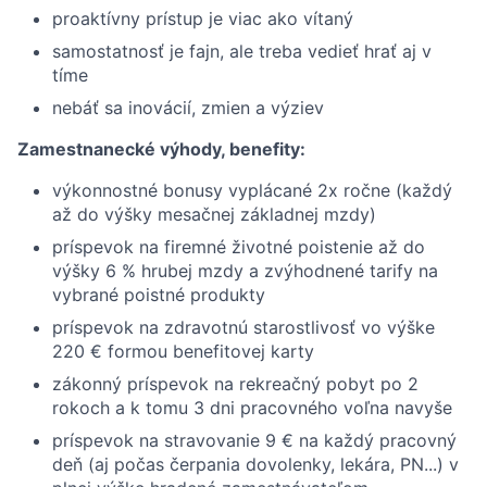
proaktívny prístup je viac ako vítaný
samostatnosť je fajn, ale treba vedieť hrať aj v
tíme
nebáť sa inovácií, zmien a výziev
Zamestnanecké výhody, benefity:
výkonnostné bonusy vyplácané 2x ročne (každý
až do výšky mesačnej základnej mzdy)
príspevok na firemné životné poistenie až do
výšky 6 % hrubej mzdy a zvýhodnené tarify na
vybrané poistné produkty
príspevok na zdravotnú starostlivosť vo výške
220 € formou benefitovej karty
zákonný príspevok na rekreačný pobyt po 2
rokoch a k tomu 3 dni pracovného voľna navyše
príspevok na stravovanie 9 € na každý pracovný
deň (aj počas čerpania dovolenky, lekára, PN...) v