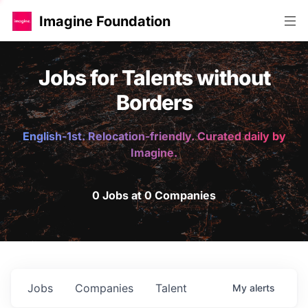
Imagine Foundation
Jobs for Talents without
Borders
English-1st. Relocation-friendly. Curated daily by
Imagine.
0 Jobs at 0 Companies
Jobs
Companies
Talent
My
alerts