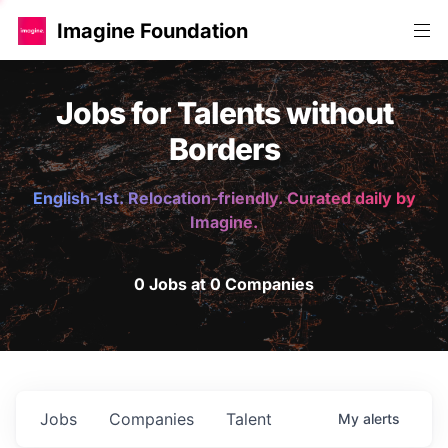
Imagine Foundation
Jobs for Talents without
Borders
English-1st. Relocation-friendly. Curated daily by
Imagine.
0 Jobs at 0 Companies
Jobs
Companies
Talent
My
alerts