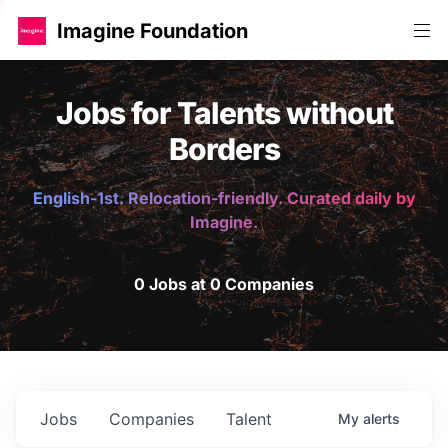
Imagine Foundation
Jobs for Talents without
Borders
English-1st. Relocation-friendly. Curated daily by
Imagine.
0 Jobs at 0 Companies
Jobs
Companies
Talent
My
alerts