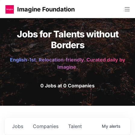
Imagine Foundation
Jobs for Talents without
Borders
English-1st. Relocation-friendly. Curated daily by
Imagine.
0 Jobs at 0 Companies
Jobs
Companies
Talent
My
alerts