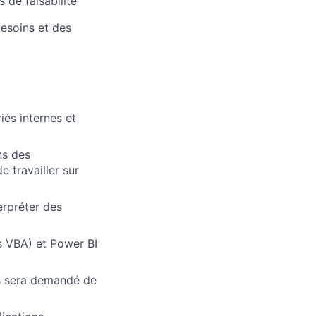
 de faisabilité
besoins et des
iés internes et
ns des
 travailler sur
erpréter des
s VBA) et Power BI
ous sera demandé de