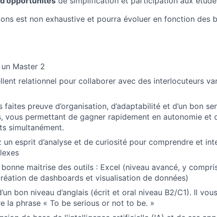
d’opportunités
de simplification et participation aux études
sions est non exhaustive et pourra évoluer en fonction des 
 un Master 2
lent relationnel pour collaborer avec des interlocuteurs var
 faites preuve d’organisation, d’adaptabilité et d’un bon se
s, vous permettant de gagner rapidement en autonomie et de
ets simultanément.
un esprit d’analyse et de curiosité pour comprendre et int
lexes
bonne maitrise des outils : Excel (niveau avancé, y compri
création de dashboards et visualisation de données)
d’un bon niveau d’anglais (écrit et oral niveau B2/C1). Il v
e la phrase « To be serious or not to be. »