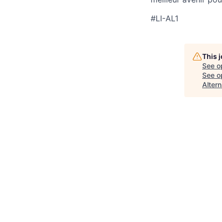
#LI-AL1
This 
See o
See op
Alter