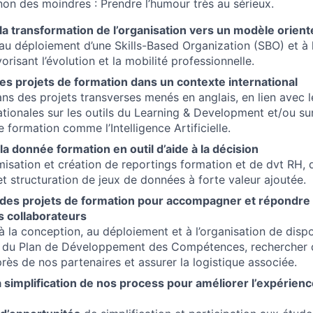
non des moindres : Prendre l’humour très au sérieux.
 la transformation de l’organisation vers un modèle orie
 au déploiement d’une Skills-Based Organization (SBO) et à
vorisant l’évolution et la mobilité professionnelle.
des projets de formation dans un contexte international
ans des projets transverses menés en anglais, en lien avec 
nationales sur les outils du Learning & Development et/ou s
 formation comme l’Intelligence Artificielle.
a donnée formation en outil d’aide à la décision
misation et création de reportings formation et de dvt RH, d
et structuration de jeux de données à forte valeur ajoutée.
 des projets de formation pour accompagner et répondre
s collaborateurs
 à la conception, au déploiement et à l’organisation de disp
e du Plan de Développement des Compétences, rechercher d
rès de nos partenaires et assurer la logistique associée.
la simplification de nos process pour améliorer l’expérien