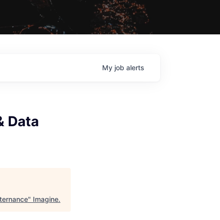
My
job
alerts
& Data
lternance
"
Imagine
.