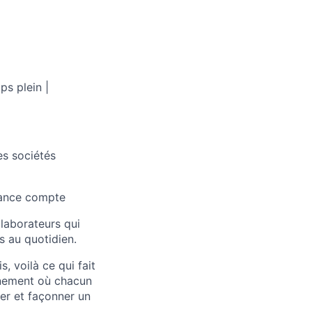
ps plein |
es sociétés
rance compte
llaborateurs qui
 au quotidien.​
, voilà ce qui fait
nnement où chacun
per et façonner un