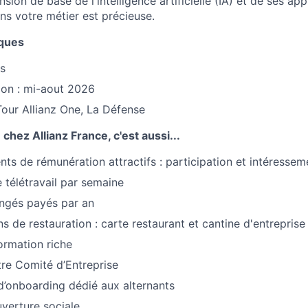
on de base de l'intelligence artificielle (IA) et de ses app
ans votre métier est précieuse.
iques
s
ion : mi-aout 2026
 Tour Allianz One, La Défense
chez Allianz France, c'est aussi...
s de rémunération attractifs : participation et intéressem
 télétravail par semaine
ongés payés par an
s de restauration : carte restaurant et cantine d'entreprise
ormation riche
re Comité d’Entreprise
’onboarding dédié aux alternants
verture sociale