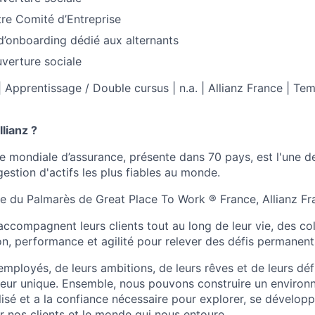
re Comité d’Entreprise
’onboarding dédié aux alternants
verture sociale
 Apprentissage / Double cursus | n.a. | Allianz France | Tem
lianz ?​
ue mondiale d’assurance, présente dans 70 pays, est l'une d
estion d'actifs les plus fiables au monde. ​
e du Palmarès de Great Place To Work ® France, Allianz F
accompagnent leurs clients tout au long de leur vie, des co
n, performance et agilité pour relever des défis permanents
mployés, de leurs ambitions, de leurs rêves et de leurs défis
eur unique. Ensemble, nous pouvons construire un enviro
lisé et a la confiance nécessaire pour explorer, se dévelop
r nos clients et le monde qui nous entoure.​