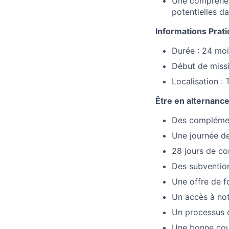
Une compréhensi
potentielles d
Informations Prat
Durée : 24 moi
Début de miss
Localisation :
Être en alternance 
Des complément
Une journée de
28 jours de c
Des subvention
Une offre de f
Un accès à not
Un processus d
Une bonne cou