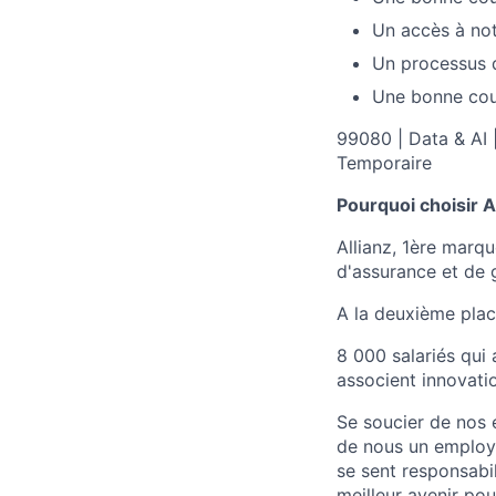
Un accès à not
Un processus d
Une bonne cou
99080 | Data & AI |
Temporaire
Pourquoi choisir Al
Allianz, 1ère marq
d'assurance et de g
A la deuxième plac
8 000 salariés qui 
associent innovatio
Se soucier de nos e
de nous un employ
se sent responsabi
meilleur avenir pou