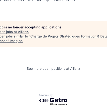
job is no longer accepting applications
pen jobs at
Allianz
.
en jobs similar to "
Chargé de Projets Stratégiques Formation & Data
nance
"
Imagine
.
See more open positions at
Allianz
Powered by Getro.com