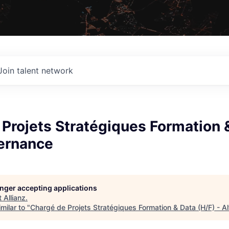
Join talent network
Projets Stratégiques Formation 
ternance
longer accepting applications
t
Allianz
.
milar to "
Chargé de Projets Stratégiques Formation & Data (H/F) - A