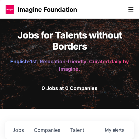
Imagine Foundation
Jobs for Talents without
Borders
English-1st. Relocation-friendly. Curated daily by
Imagine.
0 Jobs at 0 Companies
Jobs
Companies
Talent
My
alerts