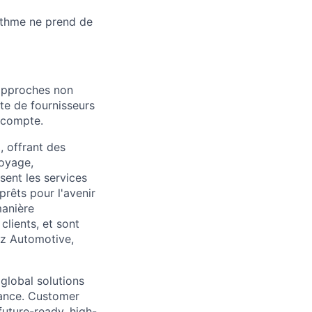
rithme ne prend de
 approches non
ste de fournisseurs
n compte.
, offrant des
voyage,
ssent les services
rêts pour l'avenir
manière
clients, et sont
nz Automotive,
 global solutions
stance. Customer
future-ready, high-