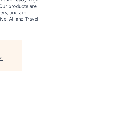
 Our products are
ers, and are
ve, Allianz Travel
F
"