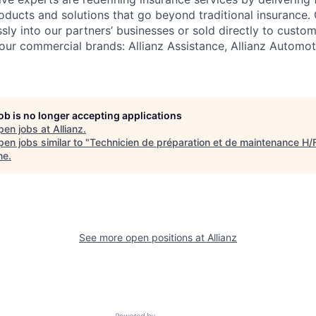
oducts and solutions that go beyond traditional insurance.
y into our partners’ businesses or sold directly to custom
our commercial brands: Allianz Assistance, Allianz Automoti
job is no longer accepting applications
pen jobs at
Allianz
.
en jobs similar to "
Technicien de préparation et de maintenance H/
ne
.
See more open positions at
Allianz