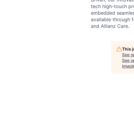
tech high-touch pr
embedded seamlessl
available through f
and Allianz Care.
This 
See o
See op
Imagi