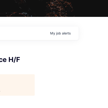
My
job
alerts
ce H/F
.