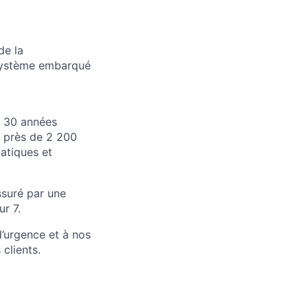
de la
 système embarqué
e 30 années
t près de 2 200
matiques et
ssuré par une
ur 7.
d’urgence et à nos
clients.