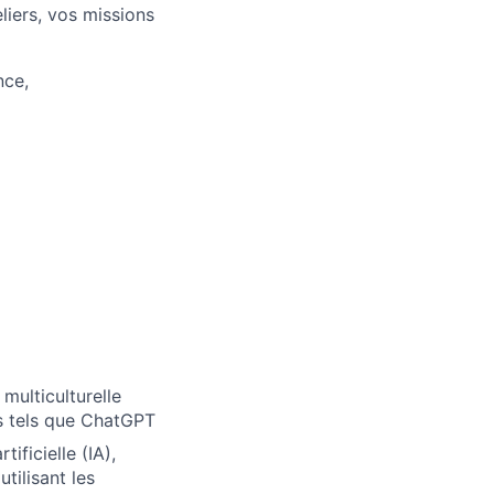
liers, vos missions
nce,
multiculturelle
les tels que ChatGPT
ificielle (IA),
tilisant les