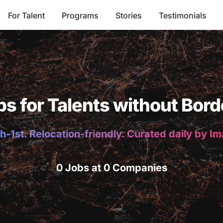
For Talent
Programs
Stories
Testimonials
bs for Talents without Bord
h-1st. Relocation-friendly. Curated daily by I
0 Jobs at 0 Companies