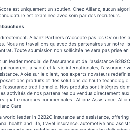
 Score est uniquement un soutien. Chez Allianz, aucun algo
candidature est examinée avec soin par des recruteurs.
mbauchons
irectement. Allianz Partners n'accepte pas les CV ou les
es. Nous ne travaillons qu'avec des partenaires sur notre li
ntrat. Toute soumission non sollicitée ne sera pas prise e
t un leader mondial de l'assurance et de l'assistance B2B2C
qui couvrent la santé et la vie internationales, l'assurance 
ssistance. Axés sur le client, nos experts novateurs redéfini
posant des produits et des solutions de haute technologie p
 l'assurance traditionnelle. Nos produits sont intégrés de 
les activités de nos partenaires ou vendus directement aux 
ers quatre marques commerciales : Allianz Assistance, Allia
llianz Care
 a world leader in B2B2C insurance and assistance, offering
onal health and life, travel insurance, automotive and assi
ive experts are redefining insurance services by delivering 