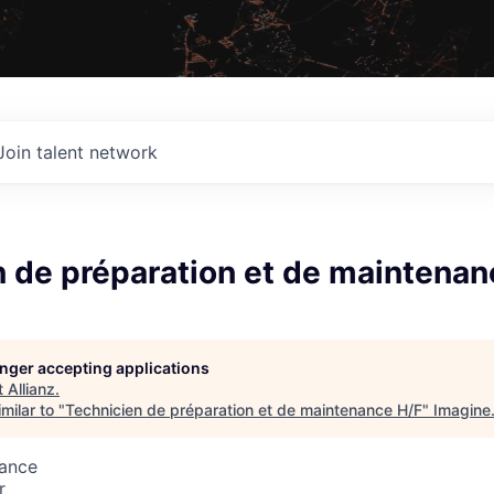
Join talent network
 de préparation et de maintenan
longer accepting applications
t
Allianz
.
milar to "
Technicien de préparation et de maintenance H/F
"
Imagine
rance
r