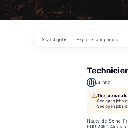
Search
jobs
Explore
companies
Technicien
Allianz
This job is no 
See open jobs a
See open jobs si
Hauts-de-Seine, F
EUR 24k-24k / yea