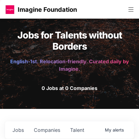
Imagine Foundation
Jobs for Talents without
Borders
English-1st. Relocation-friendly. Curated daily by
Imagine.
0 Jobs at 0 Companies
Jobs
Companies
Talent
My
alerts