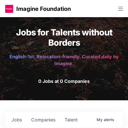
Imagine Foundation
Jobs for Talents without
Borders
English-1st. Relocation-friendly. Curated daily by
Imagine.
0 Jobs at 0 Companies
Jobs
Companies
Talent
My
alerts