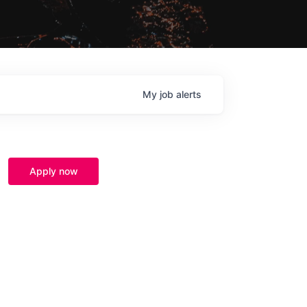
My
job
alerts
Apply now