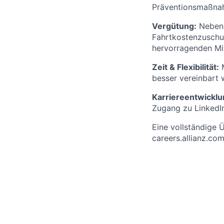
Präventionsmaßnah
Vergütung:
Neben e
Fahrtkostenzuschus
hervorragenden Mit
Zeit & Flexibilität:
M
besser vereinbart w
Karriereentwicklu
Zugang zu LinkedIn
Eine vollständige Ü
careers.allianz.com