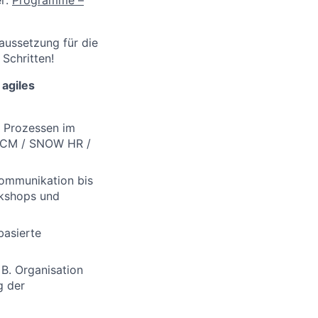
aussetzung für die
Schritten!
 agiles
n Prozessen im
 HCM / SNOW HR /
Kommunikation bis
rkshops und
basierte
B. Organisation
g der