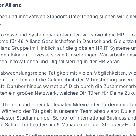
r Allianz
nen und innovativen Standort
Unterföhring
suchen wir eine
.
Prozesse und Systeme verantworten wir sowohl die HR Proz
me für 46 Allianz Gesellschaften in Deutschland. Gleichzeit
Allianz Gruppe im Hinblick auf die globalen HR IT-Systeme 
igen lokalen Prozesse sowie Umsetzungen. Wir arbeiten na
en Innovationen und Digitalisierung in der HR voran.
 abwechslungsreiche Tätigkeit mit vielen Möglichkeiten, wie
en Projekten und die Gelegenheit der Mitgestaltung unsere
ft. Darüber hinaus wartet auf Dich durch die Zusammenarb
ften ein großes Netzwerk, welches Dir Türen für Deine Zuku
Themen und einem kollegialen Miteinander fördern und for
 Während der Tätigkeit in unserem Team absolvierst Du ein 
 Master-Studium an der School of International Business an
te School für Leadership & Management der Steinbeis-Hoch
nen zu den Studienprogrammen und -inhalten findest du hi