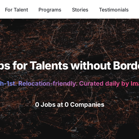
For Talent
Programs
Stories
Testimonials
bs for Talents without Bord
h-1st. Relocation-friendly. Curated daily by I
0 Jobs at 0 Companies