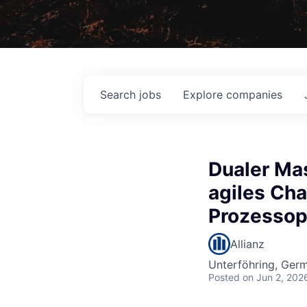
Search
jobs
Explore
companies
Dualer Mas
agiles C
Prozessop
Allianz
Unterföhring, Ger
Posted
on Jun 2, 202