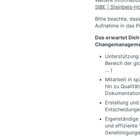
SIBE | Steinbeis-H
Bitte beachte, das
Aufnahme in das Pr
Das erwartet Dich 
Changemanagemen
Unterstützung
Bereich der g
… )
Mitarbeit in s
hin zu Qualitä
Dokumentatio
Erstellung und
Entscheidunge
Eigenständige
und effiziente
Genehmigungen