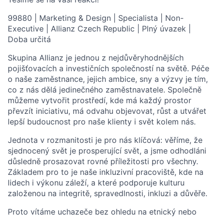
99880 | Marketing & Design | Specialista | Non-
Executive | Allianz Czech Republic | Plný úvazek |
Doba určitá
Skupina Allianz je jednou z nejdůvěryhodnějších
pojišťovacích a investičních společností na světě. Péče
o naše zaměstnance, jejich ambice, sny a výzvy je tím,
co z nás dělá jedinečného zaměstnavatele. Společně
můžeme vytvořit prostředí, kde má každý prostor
převzít iniciativu, má odvahu objevovat, růst a utvářet
lepší budoucnost pro naše klienty i svět kolem nás.
Jednota v rozmanitosti je pro nás klíčová: věříme, že
sjednocený svět je prosperující svět, a jsme odhodláni
důsledně prosazovat rovné příležitosti pro všechny.
Základem pro to je naše inkluzivní pracoviště, kde na
lidech i výkonu záleží, a které podporuje kulturu
založenou na integritě, spravedlnosti, inkluzi a důvěře.
Proto vítáme uchazeče bez ohledu na etnický nebo