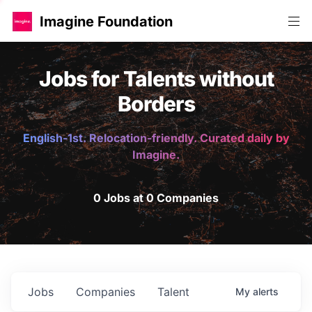
Imagine Foundation
Jobs for Talents without
Borders
English-1st. Relocation-friendly. Curated daily by
Imagine.
0 Jobs at 0 Companies
Jobs
Companies
Talent
My
alerts