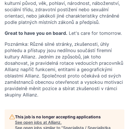
kulturní původ, věk, pohlaví, národnost, náboženství,
sociální třídu, zdravotní postižení nebo sexuální
orientaci, nebo jakékoli jiné charakteristiky chráněné
podle platných místních zákonů a předpisů.
Great to have you on board.
Let's care for tomorrow.
Poznámka: Různé silné stránky, zkušenosti, úhly
pohledu a přístupy jsou nedílnou součástí firemní
kultury Allianz. Jedním ze způsobů, jak toho
dosahovat, je pravidelná rotace vedoucích pracovníků
Allianz napříč funkcemi, entitami a geografickými
oblastmi Allianz. Společnost proto očekává od svých
zaměstnanců obecnou otevřenost a vysokou motivaci
pravidelně měnit pozice a sbírat zkušenosti v rámci
skupiny Allianz.
This job is no longer accepting applications
See open jobs at
Allianz
.
See open jobs similar to "
Specialista / Specialistka