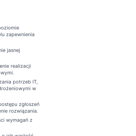
poziomie
elu zapewnienia
ie jasnej
nie realizacji
owymi.
ania potrzeb IT,
wdrożeniowymi w
postępu zgłoszeń
nie rozwiązania.
ości wymagań z
u o ich wartość