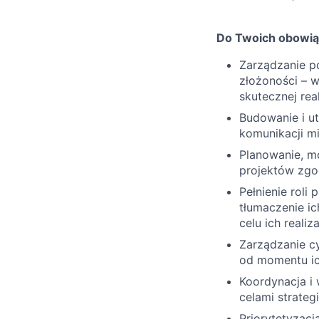
Do Twoich obowią
Zarządzanie p
złożoności – w
skutecznej real
Budowanie i ut
komunikacji m
Planowanie, mo
projektów zgo
Pełnienie roli
tłumaczenie i
celu ich realiza
Zarządzanie c
od momentu ich
Koordynacja i
celami strateg
Priorytetyzacj