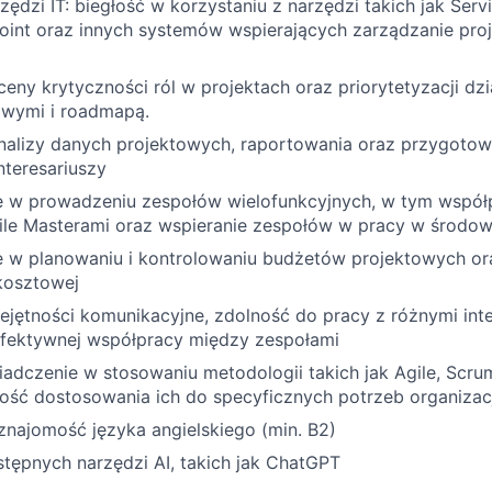
ędzi IT: biegłość w korzystaniu z narzędzi takich jak Ser
oint oraz innych systemów wspierających zarządzanie proj
eny krytyczności ról w projektach oraz priorytetyzacji dz
owymi i roadmapą.
nalizy danych projektowych, raportowania oraz przygotow
nteresariuszy
 w prowadzeniu zespołów wielofunkcyjnych, w tym współ
ile Masterami oraz wspieranie zespołów w pracy w środo
 w planowaniu i kontrolowaniu budżetów projektowych or
kosztowej
jętności komunikacyjne, zdolność do pracy z różnymi inte
fektywnej współpracy między zespołami
adczenie w stosowaniu metodologii takich jak Agile, Scru
ość dostosowania ich do specyficznych potrzeb organizacj
znajomość języka angielskiego (min. B2)
tępnych narzędzi AI, takich jak ChatGPT