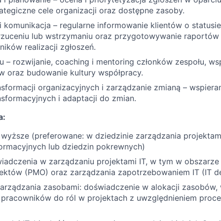
ategiczne cele organizacji oraz dostępne zasoby.
 komunikacja – regularne informowanie klientów o statusi
drzuceniu lub wstrzymaniu oraz przygotowywanie raportó
ików realizacji zgłoszeń.
 – rozwijanie, coaching i mentoring członków zespołu, wsp
ów oraz budowanie kultury współpracy.
sformacji organizacyjnych i zarządzanie zmianą – wspieran
sformacyjnych i adaptacji do zmian.
a:
wyższe (preferowane: w dziedzinie zarządzania projektami
formacyjnych lub dziedzin pokrewnych)
wiadczenia w zarządzaniu projektami IT, w tym w obszarze
jektów (PMO) oraz zarządzania zapotrzebowaniem IT (IT 
zarządzania zasobami: doświadczenie w alokacji zasobów,
 pracowników do ról w projektach z uwzględnieniem proc