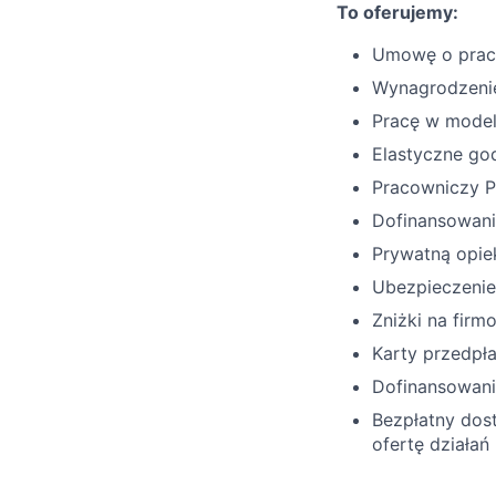
To oferujemy:
Umowę o prac
Wynagrodzeni
Pracę w mode
Elastyczne go
Pracowniczy P
Dofinansowani
Prywatną opi
Ubezpieczenie
Zniżki na firm
Karty przedpł
Dofinansowani
Bezpłatny dost
ofertę działa