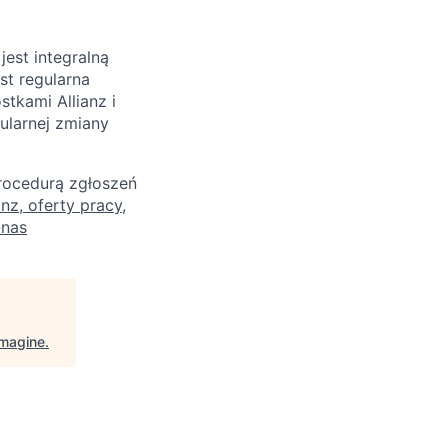
est integralną
st regularna
tkami Allianz i
ularnej zmiany
rocedurą zgłoszeń
anz, oferty pracy,
-nas
Imagine
.