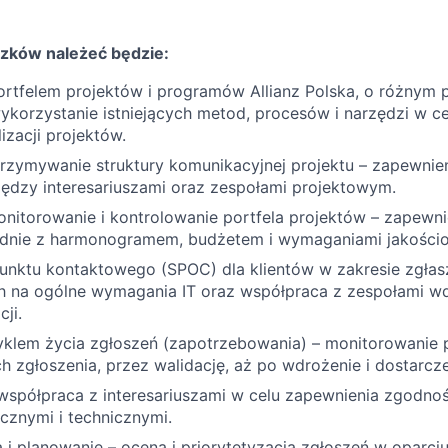
zków należeć będzie:
ortfelem projektów i programów Allianz Polska, o różnym 
ykorzystanie istniejących metod, procesów i narzędzi w c
izacji projektów.
rzymywanie struktury komunikacyjnej projektu – zapewnien
iędzy interesariuszami oraz zespołami projektowym.
nitorowanie i kontrolowanie portfela projektów – zapewnie
dnie z harmonogramem, budżetem i wymaganiami jakości
 punktu kontaktowego (SPOC) dla klientów w zakresie zgłasz
ch na ogólne wymagania IT oraz współpraca z zespołami 
cji.
yklem życia zgłoszeń (zapotrzebowania) – monitorowanie 
 zgłoszenia, przez walidację, aż po wdrożenie i dostarcze
 współpraca z interesariuszami w celu zapewnienia zgodn
icznymi i technicznymi.
a i planowanie – ocena i priorytetyzacja zgłoszeń w oparci