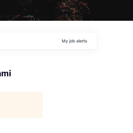
My
job
alerts
ami