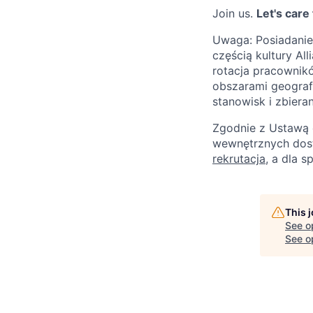
Join us.
Let's care
Uwaga: Posiadanie 
częścią kultury Al
rotacja pracownikó
obszarami geograf
stanowisk i zbiera
Zgodnie z Ustawą 
wewnętrznych dostę
rekrutacja
, a dla s
This 
See o
See op