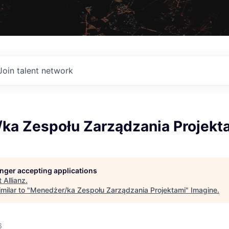
Join talent network
ka Zespołu Zarządzania Projekt
longer accepting applications
t
Allianz
.
milar to "
Menedżer/ka Zespołu Zarządzania Projektami
"
Imagine
.
6