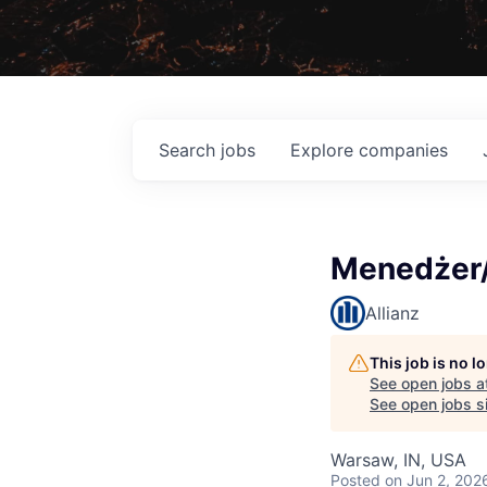
Search
jobs
Explore
companies
Menedżer/
Allianz
This job is no 
See open jobs a
See open jobs si
Warsaw, IN, USA
Posted
on Jun 2, 202