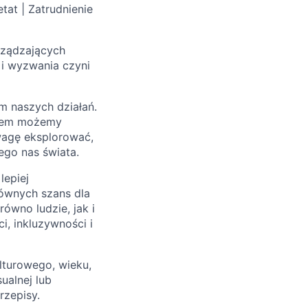
tat | Zatrudnienie
arządzających
 i wyzwania czyni
m naszych działań.
Razem możemy
wagę eksplorować,
ego nas świata.
lepiej
ównych szans dla
ówno ludzie, jak i
i, inkluzywności i
lturowego, wieku,
sualnej lub
rzepisy.