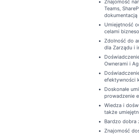
Znajomość narz
Teams, ShareP
dokumentacją
Umiejętność oc
celami biznes
Zdolność do a
dla Zarządu i i
Doświadczenie
Ownerami i Ag
Doświadczenie
efektywności 
Doskonałe umie
prowadzenie e
Wiedza i doświ
także umiejętn
Bardzo dobra 
Znajomość dos