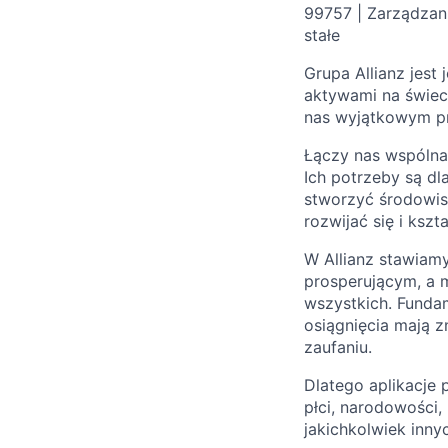
99757 | Zarządzanie
stałe
Grupa Allianz jest
aktywami na świec
nas wyjątkowym p
Łączy nas wspólna 
Ich potrzeby są dl
stworzyć środowis
rozwijać się i ksz
W Allianz stawiamy
prosperującym, a 
wszystkich. Fundam
osiągnięcia mają zn
zaufaniu.
Dlatego aplikacje 
płci, narodowości, 
jakichkolwiek inny