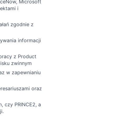
viceNow, Microsoft
ektami i
iałań zgodnie z
ywania informacji
pracy z Product
wisku zwinnym
az w zapewnianiu
resariuszami oraz
m, czy PRINCE2, a
i.