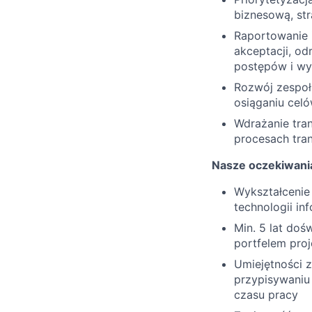
biznesową, str
Raportowanie i
akceptacji, o
postępów i wyn
Rozwój zespołu
osiąganiu cel
Wdrażanie tran
procesach tran
Nasze oczekiwani
Wykształcenie 
technologii in
Min. 5 lat doś
portfelem pro
Umiejętności 
przypisywaniu
czasu pracy