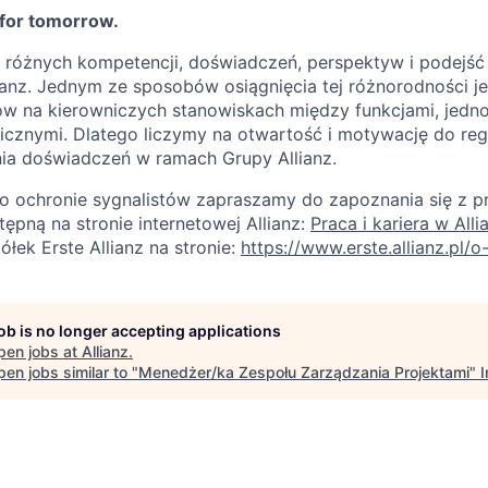
 for tomorrow.
różnych kompetencji, doświadczeń, perspektyw i podejść j
lianz. Jednym ze sposobów osiągnięcia tej różnorodności je
w na kierowniczych stanowiskach między funkcjami, jednos
icznymi. Dlatego liczymy na otwartość i motywację do reg
nia doświadczeń w ramach Grupy Allianz.
o ochronie sygnalistów zapraszamy do zapoznania się z p
pną na stronie internetowej Allianz:
Praca i kariera w Alli
półek Erste Allianz na stronie:
https://www.erste.allianz.pl/o
job is no longer accepting applications
pen jobs at
Allianz
.
en jobs similar to "
Menedżer/ka Zespołu Zarządzania Projektami
"