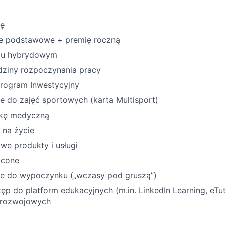
ę
e podstawowe + premię roczną
lu hybrydowym
dziny rozpoczynania pracy
rogram Inwestycyjny
e do zajęć sportowych (karta Multisport)
ekę medyczną
 na życie
owe produkty i usługi
acone
e do wypoczynku („wczasy pod gruszą”)
ęp do platform edukacyjnych (m.in. LinkedIn Learning, eTut
ń rozwojowych