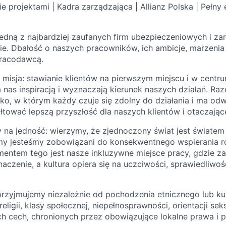
 projektami | Kadra zarządzająca | Allianz Polska | Pełny e
 jedną z najbardziej zaufanych firm ubezpieczeniowych i z
ie. Dbałość o naszych pracowników, ich ambicje, marzenia
racodawcą.
misja: stawianie klientów na pierwszym miejscu i w centru
a nas inspiracją i wyznaczają kierunek naszych działań. 
ko, w którym każdy czuje się zdolny do działania i ma od
tałtować lepszą przyszłość dla naszych klientów i otaczając
 na jedność: wierzymy, że zjednoczony świat jest światem 
my jesteśmy zobowiązani do konsekwentnego wspierania r
entem tego jest nasze inkluzywne miejsce pracy, gdzie zar
aczenie, a kultura opiera się na uczciwości, sprawiedliwośc
przyjmujemy niezależnie od pochodzenia etnicznego lub ku
religii, klasy społecznej, niepełnosprawności, orientacji sek
ch cech, chronionych przez obowiązujące lokalne prawa i p