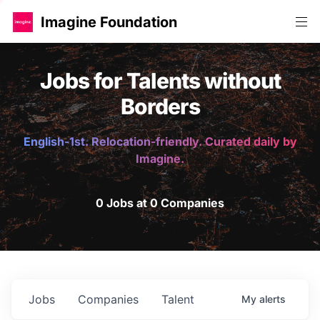
Imagine Foundation
Jobs for Talents without
Borders
English-1st. Relocation-friendly. Curated daily by
Imagine.
0 Jobs at 0 Companies
Jobs
Companies
Talent
My
alerts