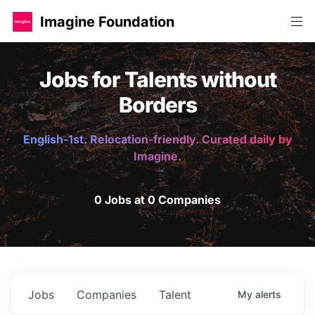
Imagine Foundation
Jobs for Talents without
Borders
English-1st. Relocation-friendly. Curated daily by
Imagine.
0 Jobs at 0 Companies
Jobs
Companies
Talent
My
alerts