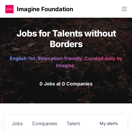
Imagine Foundation
Jobs for Talents without
Borders
English-1st. Relocation-friendly. Curated daily by
Imagine.
0 Jobs at 0 Companies
Jobs
Companies
Talent
My
alerts