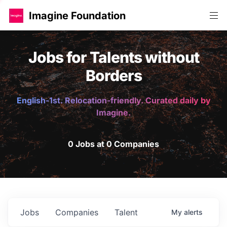
Imagine Foundation
Jobs for Talents without
Borders
English-1st. Relocation-friendly. Curated daily by
Imagine.
0 Jobs at 0 Companies
Jobs
Companies
Talent
My
alerts