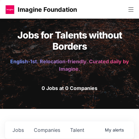
Imagine Foundation
Jobs for Talents without
Borders
English-1st. Relocation-friendly. Curated daily by
Imagine.
0 Jobs at 0 Companies
Jobs
Companies
Talent
My
alerts