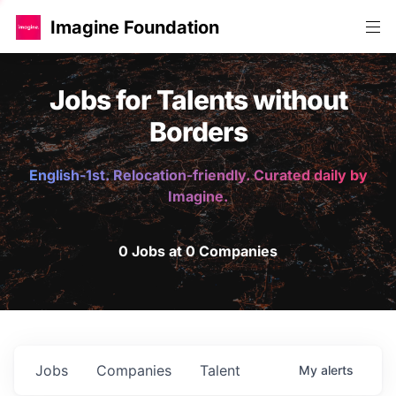
Imagine Foundation
Jobs for Talents without
Borders
English-1st. Relocation-friendly. Curated daily by
Imagine.
0 Jobs at 0 Companies
Jobs
Companies
Talent
My
alerts