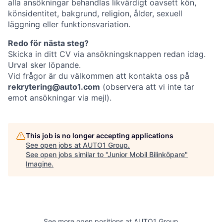
alla ansökningar behandlas likvärdigt oavsett kön,
könsidentitet, bakgrund, religion, ålder, sexuell
läggning eller funktionsvariation.
Redo för nästa steg?
Skicka in ditt CV via ansökningsknappen redan idag.
Urval sker löpande.
Vid frågor är du välkommen att kontakta oss på
rekrytering@auto1.com
(observera att vi inte tar
emot ansökningar via mejl).
This job is no longer accepting applications
See open jobs at
AUTO1 Group
.
See open jobs similar to "
Junior Mobil Bilinköpare
"
Imagine
.
See more open positions at
AUTO1 Group