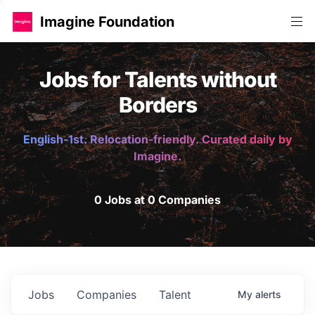
Imagine Foundation
Jobs for Talents without
Borders
English-1st. Relocation-friendly. Curated daily by
Imagine.
0 Jobs at 0 Companies
Jobs
Companies
Talent
My
alerts