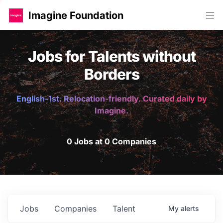
Imagine Foundation
Jobs for Talents without
Borders
English-1st. Relocation-friendly. Curated daily by
Imagine.
0 Jobs at 0 Companies
Jobs
Companies
Talent
My
alerts