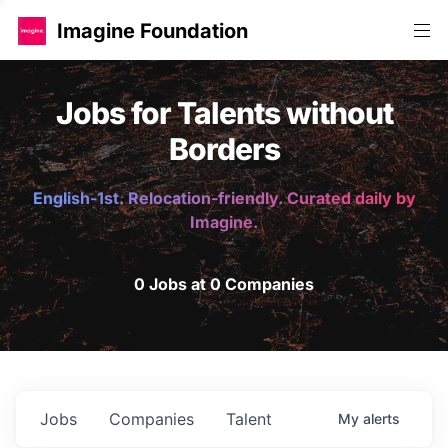
Imagine Foundation
Jobs for Talents without
Borders
English-1st. Relocation-friendly. Curated daily by
Imagine.
0 Jobs at 0 Companies
Jobs
Companies
Talent
My
alerts