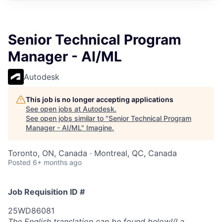
Senior Technical Program
Manager - AI/ML
Autodesk
This job is no longer accepting applications
See open jobs at
Autodesk
.
See open jobs similar to "
Senior Technical Program
Manager - AI/ML
"
Imagine
.
Toronto, ON, Canada · Montreal, QC, Canada
Posted
6+ months ago
Job Requisition ID #
25WD86081
The English translation can be found below!/La