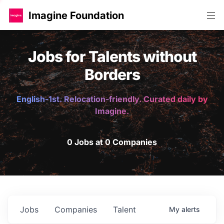
Imagine Foundation
Jobs for Talents without
Borders
English-1st. Relocation-friendly. Curated daily by
Imagine.
0 Jobs at 0 Companies
Jobs
Companies
Talent
My
alerts