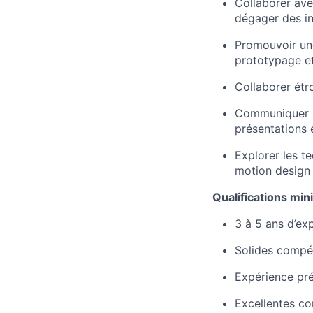
Collaborer ave
dégager des in
Promouvoir une
prototypage et
Collaborer étr
Communiquer le
présentations e
Explorer les t
motion design e
Qualifications min
3 à 5 ans d’ex
Solides compét
Expérience pré
Excellentes co