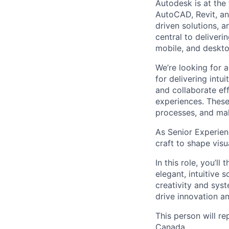
Autodesk is at the 
AutoCAD, Revit, an
driven solutions, a
central to deliveri
mobile, and deskto
We’re looking for 
for delivering intu
and collaborate ef
experiences. These
processes, and ma
As Senior Experienc
craft to shape visu
In this role, you’l
elegant, intuitive 
creativity and sys
drive innovation an
This person will re
Canada.