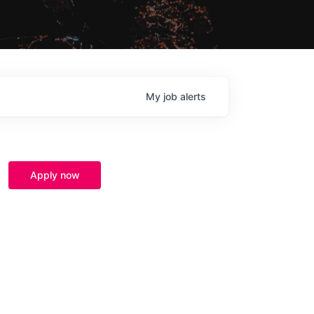
My
job
alerts
Apply now