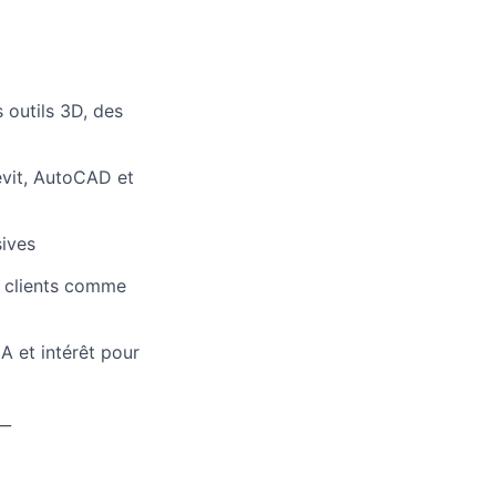
 outils 3D, des
evit, AutoCAD et
ives
s clients comme
IA et intérêt pour
__