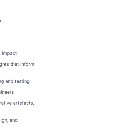
m
ss impact
ghts that inform
ng and testing
gineers
ative artefacts,
sign, and