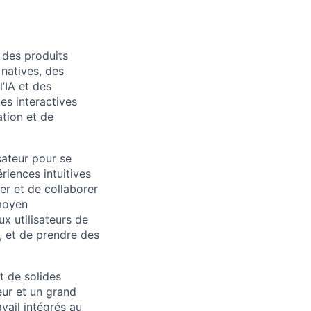
t des produits
natives, des
’IA et des
es interactives
ation et de
sateur pour se
riences intuitives
er et de collaborer
 moyen
x utilisateurs de
, et de prendre des
it de solides
eur et un grand
avail intégrés au