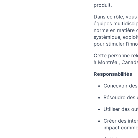
produit.
Dans ce rôle, vou
équipes multidiscipl
norme en matière d
systémique, exploi
pour stimuler l’inn
Cette personne relè
à Montréal, Canada
Responsabilités
Concevoir des 
Résoudre des d
Utiliser des o
Créer des inter
impact commer