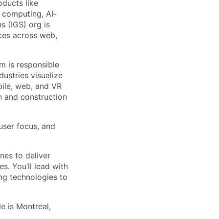
oducts like
e computing, AI-
s (IGS) org is
nces across web,
m is responsible
dustries visualize
ile, web, and VR
n and construction
 user focus, and
ines to deliver
es. You’ll lead with
ng technologies to
le is Montreal,