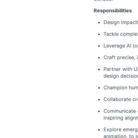
Responsibilities
Design impactf
Tackle complex
Leverage AI to
Craft precise, 
Partner with U
design decisio
Champion human
Collaborate cr
Communicate de
inspiring alig
Explore emergi
animation, to 