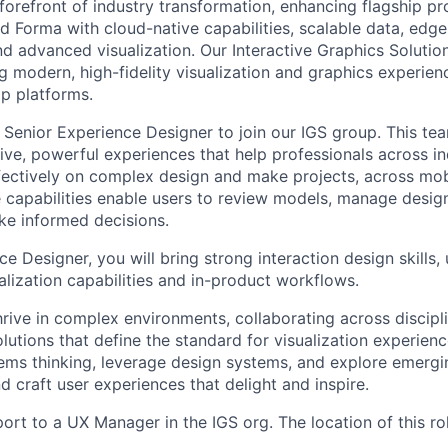
forefront of industry transformation, enhancing flagship pr
d Forma with cloud-native capabilities, scalable data, edg
nd advanced visualization. Our Interactive Graphics Solution
ng modern, high-fidelity visualization and graphics experie
p platforms.
a Senior Experience Designer to join our IGS group. This tea
itive, powerful experiences that help professionals across in
fectively on complex design and make projects, across mob
 capabilities enable users to review models, manage desig
ke informed decisions.
e Designer, you will bring strong interaction design skills,
alization capabilities and in-product workflows.
l thrive in complex environments, collaborating across discipl
solutions that define the standard for visualization experienc
tems thinking, leverage design systems, and explore emergi
d craft user experiences that delight and inspire.
port to a UX Manager in the IGS org. The location of this ro