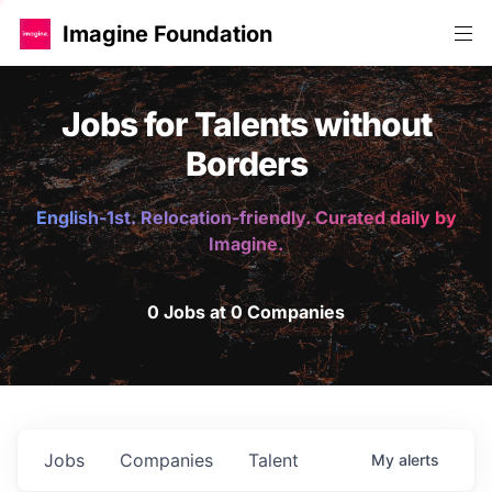
Imagine Foundation
Jobs for Talents without
Borders
English-1st. Relocation-friendly. Curated daily by
Imagine.
0 Jobs at 0 Companies
Jobs
Companies
Talent
My
alerts