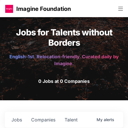
Imagine Foundation
Jobs for Talents without
Borders
English-1st. Relocation-friendly. Curated daily by
Imagine.
0 Jobs at 0 Companies
Jobs
Companies
Talent
My
alerts