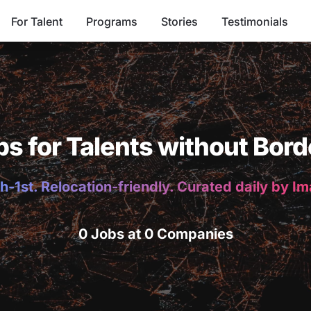
For Talent
Programs
Stories
Testimonials
bs for Talents without Bord
h-1st. Relocation-friendly. Curated daily by I
0 Jobs at 0 Companies