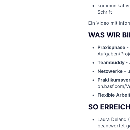
kommunikative,
Schrift
Ein Video mit Info
WAS WIR B
Praxisphase
-
Aufgaben/Pro
Teambuddy
-
Netzwerke
- 
Praktikumsve
on.basf.com/
Flexible Arbei
SO ERREICH
Laura Deland (
beantwortet ge