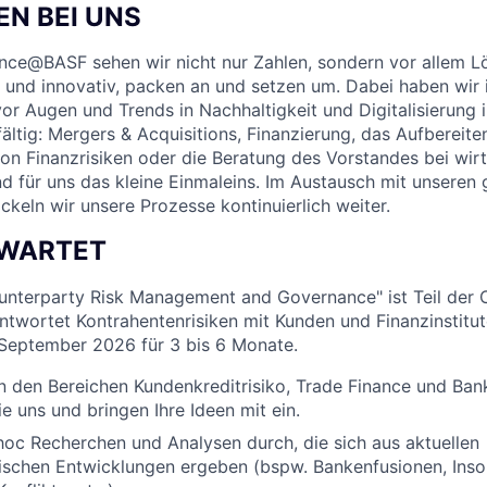
N BEI UNS
nce@BASF sehen wir nicht nur Zahlen, sondern vor allem L
 und innovativ, packen an und setzen um. Dabei haben wir
or Augen und Trends in Nachhaltigkeit und Digitalisierung 
fältig: Mergers & Acquisitions, Finanzierung, das Aufbereit
 Finanzrisiken oder die Beratung des Vorstandes bei wirt
d für uns das kleine Einmaleins. Im Austausch mit unseren 
keln wir unsere Prozesse kontinuierlich weiter.
RWARTET
unterparty Risk Management and Governance" ist Teil der 
ntwortet Kontrahentenrisiken mit Kunden und Finanzinstitut
September 2026 für 3 bis 6 Monate.
in den Bereichen Kundenkreditrisiko, Trade Finance und B
e uns und bringen Ihre Ideen mit ein.
hoc Recherchen und Analysen durch, die sich aus aktuellen
chen Entwicklungen ergeben (bspw. Bankenfusionen, Inso