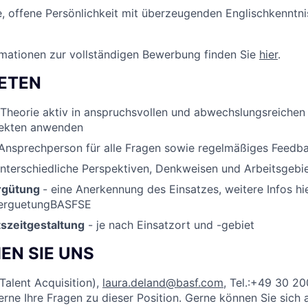
 offene Persönlichkeit mit überzeugenden Englischkenntni
rmationen zur vollständigen Bewerbung finden Sie
hier
.
IETEN
 Theorie aktiv in anspruchsvollen und abwechslungsreichen
jekten anwenden
 Ansprechperson für alle Fragen sowie regelmäßiges Feedb
unterschiedliche Perspektiven, Denkweisen und Arbeitsgebi
rgütung
- eine Anerkennung des Einsatzes, weitere Infos hie
VerguetungBASFSE
tszeitgestaltung
- je nach Einsatzort und -gebiet
EN SIE UNS
Talent Acquisition),
laura.deland@basf.com
, Tel.:+49 30 2
rne Ihre Fragen zu dieser Position. Gerne können Sie sich