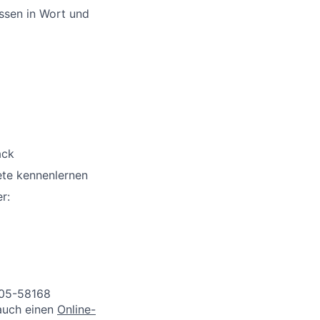
ssen in Wort und
ack
ete kennenlernen
r:
005-58168
 auch einen
Online-