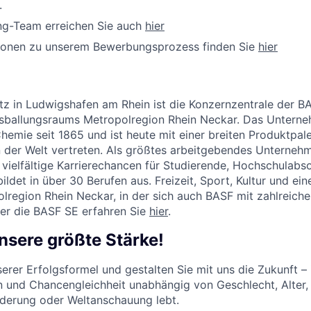
.
ing-Team erreichen Sie auch
hier
tionen zu unserem Bewerbungsprozess finden Sie
hier
tz in Ludwigshafen am Rhein ist die Konzernzentrale der 
ftsballungsraums Metropolregion Rhein Neckar. Das Untern
hemie seit 1865 und ist heute mit einer breiten Produktpal
der Welt vertreten. Als größtes arbeitgebendes Unterneh
 vielfältige Karrierechancen für Studierende, Hochschulabs
ildet in über 30 Berufen aus. Freizeit, Sport, Kultur und ein
lregion Rhein Neckar, in der sich auch BASF mit zahlreiche
er die BASF SE erfahren Sie
hier
.
 unsere größte Stärke!
serer Erfolgsformel und gestalten Sie mit uns die Zukunft –
n und Chancengleichheit unabhängig von Geschlecht, Alter, 
nderung oder Weltanschauung lebt.