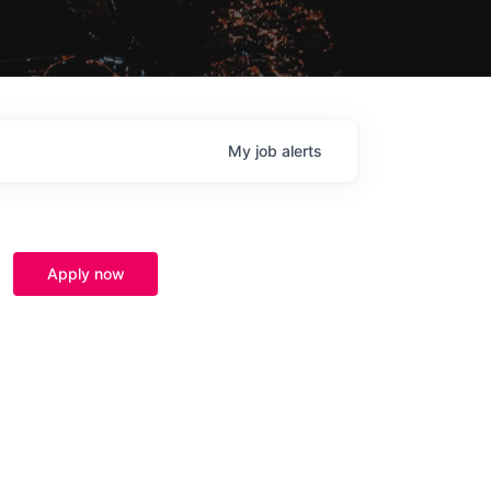
My
job
alerts
Apply now