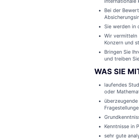
internationale K
Bei der Bewert
Absicherungsi
Sie werden in 
Wir vermitteln
Konzern und st
Bringen Sie Ihr
und treiben Si
WAS SIE M
laufendes Stud
oder Mathemat
überzeugende S
Fragestellunge
Grundkenntniss
Kenntnisse in
sehr gute anal