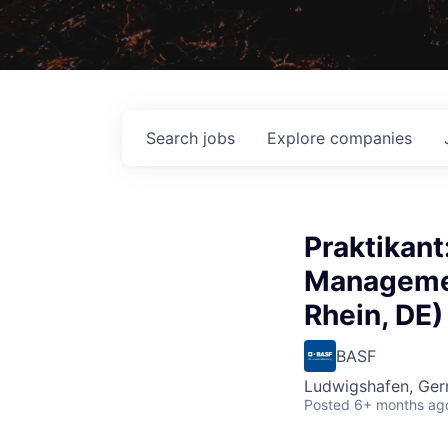
Search
jobs
Explore
companies
Praktikant
Manageme
Rhein, DE)
BASF
Ludwigshafen, Ge
Posted
6+ months ag