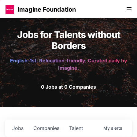
Imagine Foundation
Jobs for Talents without
Borders
English-1st. Relocation-friendly. Curated daily by
Imagine.
0 Jobs at 0 Companies
Jobs
Companies
Talent
My
alerts