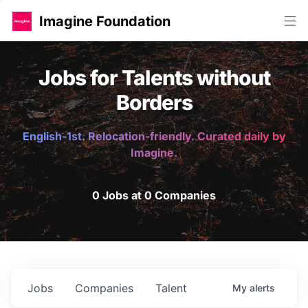
Imagine Foundation
Jobs for Talents without
Borders
English-1st. Relocation-friendly. Curated daily by
Imagine.
0 Jobs at 0 Companies
Jobs
Companies
Talent
My
alerts