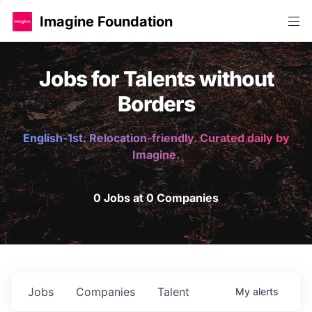
Imagine Foundation
Jobs for Talents without
Borders
English-1st. Relocation-friendly. Curated daily by
Imagine.
0 Jobs at 0 Companies
Jobs
Companies
Talent
My
alerts