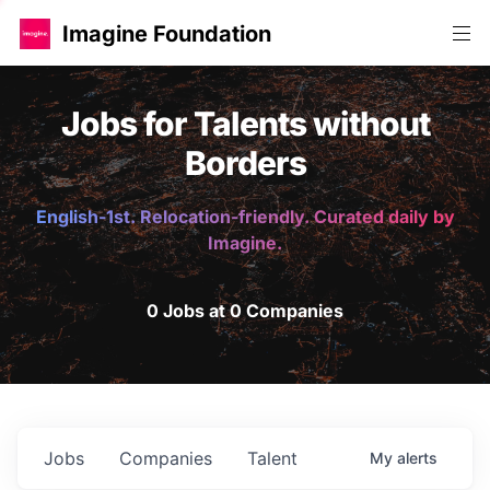
Imagine Foundation
Jobs for Talents without
Borders
English-1st. Relocation-friendly. Curated daily by
Imagine.
0 Jobs at 0 Companies
Jobs
Companies
Talent
My
alerts