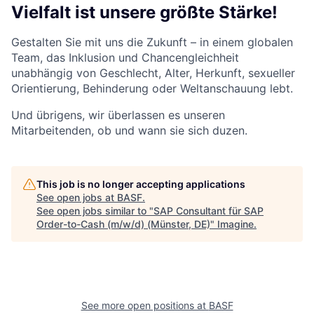
Vielfalt ist unsere größte Stärke!
Gestalten Sie mit uns die Zukunft – in einem globalen
Team, das Inklusion und Chancengleichheit
unabhängig von Geschlecht, Alter, Herkunft, sexueller
Orientierung, Behinderung oder Weltanschauung lebt.
Und übrigens, wir überlassen es unseren
Mitarbeitenden, ob und wann sie sich duzen.
This job is no longer accepting applications
See open jobs at
BASF
.
See open jobs similar to "
SAP Consultant für SAP
Order-to-Cash (m/w/d) (Münster, DE)
"
Imagine
.
See more open positions at
BASF