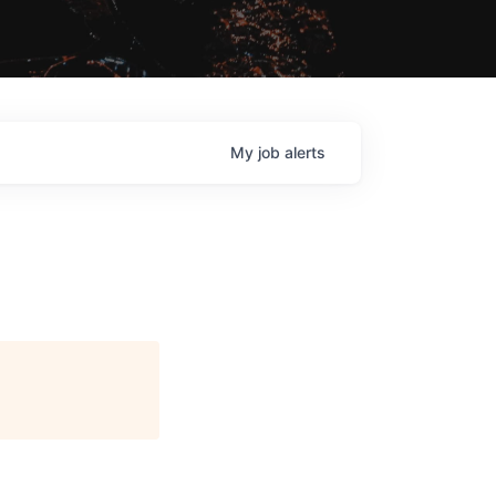
My
job
alerts