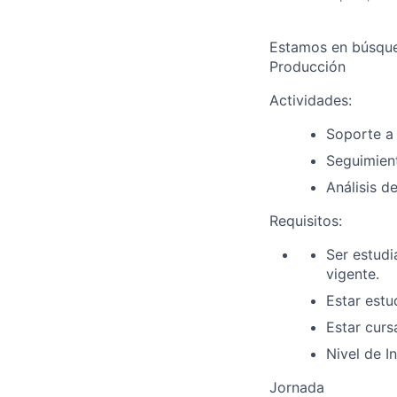
Estamos en búsqued
Producción
Actividades:
Soporte a
Seguimien
Análisis d
Requisitos
:
Ser estudi
vigente.
Estar estud
Estar curs
Nivel de I
Jornada