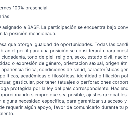
ernes 100% presencial
arias
 asignado a BASF. La participación se encuentra bajo con
n la posición mencionada.
esa que otorga igualdad de oportunidades. Todas las cand
ubran el perfil para una posición se considerarán para nues
 ciudadanía, tono de piel, religión, sexo, estado civil, nacio
tidad o expresión de género, orientación sexual, origen étn
 apariencia física, condiciones de salud, características g
 políticas, académicas o filosóficas, identidad o filiación po
actuar, gesticular, por tener tatuajes o perforaciones corpor
loga protegida por la ley del país correspondiente. Haci
proporcionando siempre que sea posible, ajustes razonables
 alguna necesidad específica, para garantizar su acceso y 
 de requerir algún apoyo, favor de comunicarlo durante tu 
alento.