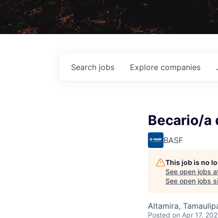
Search
jobs
Explore
companies
Becario/a 
BASF
This job is no 
See open jobs a
See open jobs si
Altamira, Tamaulip
Posted
on Apr 17, 20