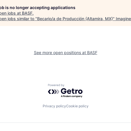
job is no longer accepting applications
pen jobs at
BASF
.
en jobs similar to "
Becario/a de Producción (Altamira, MX)
"
Imagine
See more open positions at
BASF
Powered by Getro.com
Privacy policy
Cookie policy