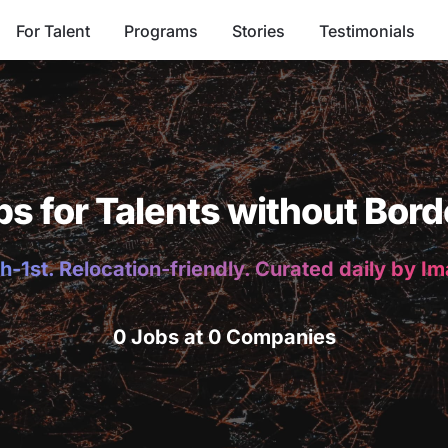
For Talent
Programs
Stories
Testimonials
bs for Talents without Bord
h-1st. Relocation-friendly. Curated daily by I
0 Jobs at 0 Companies