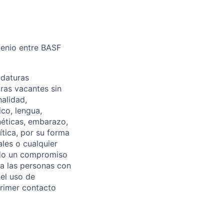
venio entre BASF
idaturas
tras vacantes sin
nalidad,
ico, lengua,
enéticas, embarazo,
lítica, por su forma
ales o cualquier
endo un compromiso
 a las personas con
el uso de
primer contacto