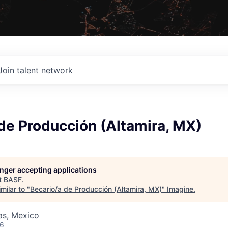
Join talent network
de Producción (Altamira, MX)
longer accepting applications
t
BASF
.
milar to "
Becario/a de Producción (Altamira, MX)
"
Imagine
.
as, Mexico
26