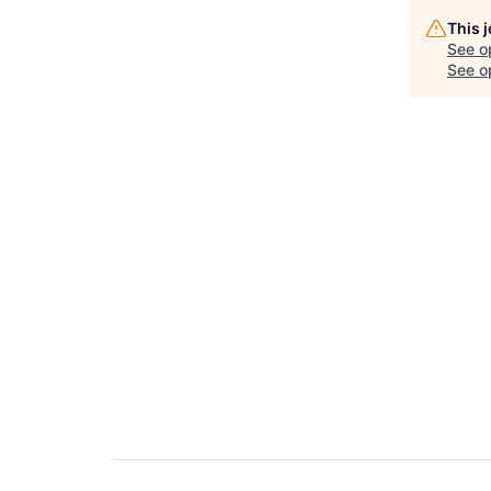
This 
See o
See op