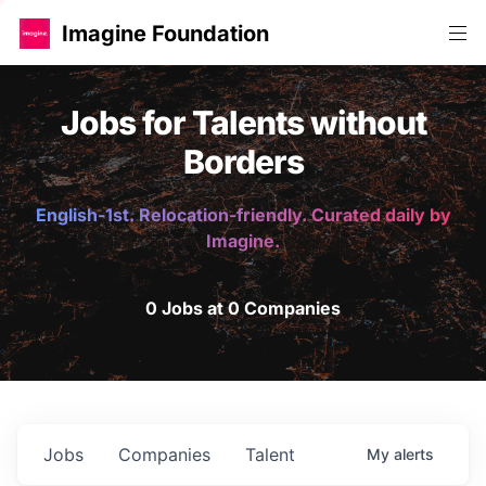
Imagine Foundation
Jobs for Talents without
Borders
English-1st. Relocation-friendly. Curated daily by
Imagine.
0 Jobs at 0 Companies
Jobs
Companies
Talent
My
alerts