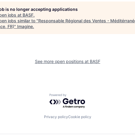
job is no longer accepting applications
pen jobs at
BASF
.
en jobs similar to "
Responsable Régional des Ventes - Méditérranée
nce, FR)
"
Imagine
.
See more open positions at
BASF
Powered by Getro.com
Privacy policy
Cookie policy