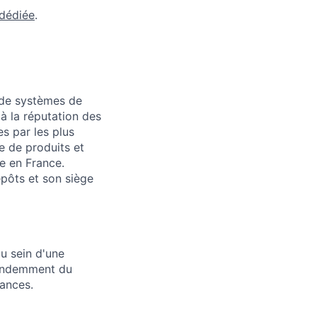
 dédiée
.
n de systèmes de
à la réputation des
s par les plus
e de produits et
e en France.
repôts et son siège
u sein d'une
épendemment du
yances.