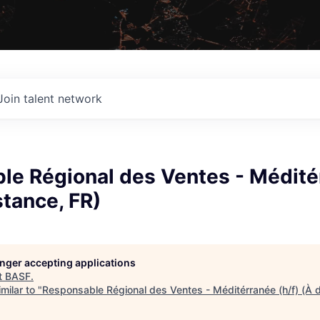
Join talent network
le Régional des Ventes - Médité
stance, FR)
longer accepting applications
t
BASF
.
milar to "
Responsable Régional des Ventes - Méditérranée (h/f) (À d