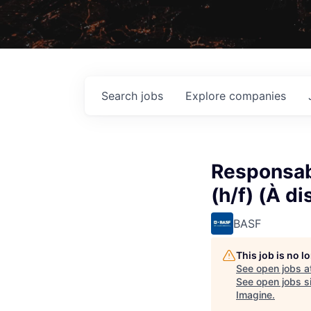
Search
jobs
Explore
companies
Responsab
(h/f) (À di
BASF
This job is no 
See open jobs a
See open jobs si
Imagine
.