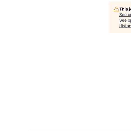
This 
See o
See op
dista