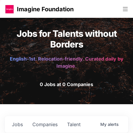
Imagine Foundation
Jobs for Talents without
Borders
English-1st. Relocation-friendly. Curated daily by
Imagine.
0 Jobs at 0 Companies
Jobs
Companies
Talent
My
alerts