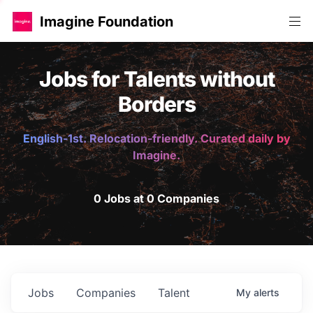
Imagine Foundation
Jobs for Talents without
Borders
English-1st. Relocation-friendly. Curated daily by
Imagine.
0 Jobs at 0 Companies
Jobs
Companies
Talent
My
alerts