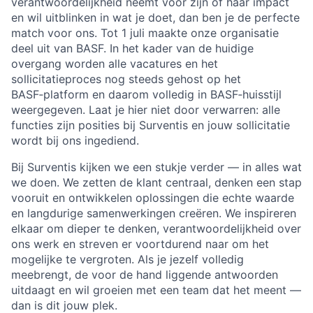
verantwoordelijkheid neemt voor zijn of haar impact
en wil uitblinken in wat je doet, dan ben je de perfecte
match voor ons. Tot 1 juli maakte onze organisatie
deel uit van BASF. In het kader van de huidige
overgang worden alle vacatures en het
sollicitatieproces nog steeds gehost op het
BASF‑platform en daarom volledig in BASF‑huisstijl
weergegeven. Laat je hier niet door verwarren: alle
functies zijn posities bij Surventis en jouw sollicitatie
wordt bij ons ingediend.
Bij Surventis kijken we een stukje verder — in alles wat
we doen. We zetten de klant centraal, denken een stap
vooruit en ontwikkelen oplossingen die echte waarde
en langdurige samenwerkingen creëren. We inspireren
elkaar om dieper te denken, verantwoordelijkheid over
ons werk en streven er voortdurend naar om het
mogelijke te vergroten. Als je jezelf volledig
meebrengt, de voor de hand liggende antwoorden
uitdaagt en wil groeien met een team dat het meent —
dan is dit jouw plek.