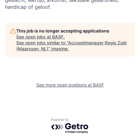
geslacht, leeftijd, afkomst, seksuele geaardheid,
handicap of geloof.
This job is no longer accepting applications
See open jobs at
BASF
.
See open jobs similar to "
Accountmanager Regio Zuid
(Maarssen, NL)
"
Imagine
.
See more open positions at
BASF
Powered by Getro.com