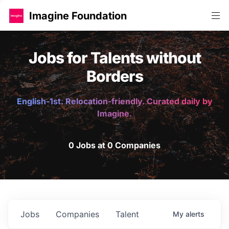
Imagine Foundation
Jobs for Talents without
Borders
English-1st. Relocation-friendly. Curated daily by
Imagine.
0 Jobs at 0 Companies
Jobs
Companies
Talent
My
alerts