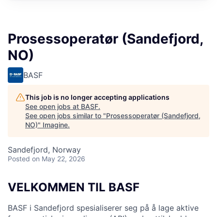
Prosessoperatør (Sandefjord,
NO)
BASF
This job is no longer accepting applications
See open jobs at
BASF
.
See open jobs similar to "
Prosessoperatør (Sandefjord,
NO)
"
Imagine
.
Sandefjord, Norway
Posted
on May 22, 2026
VELKOMMEN TIL BASF
BASF i Sandefjord spesialiserer seg på å lage aktive