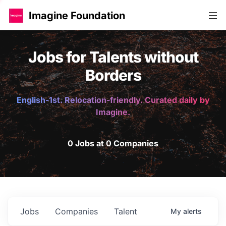
Imagine Foundation
Jobs for Talents without
Borders
English-1st. Relocation-friendly. Curated daily by
Imagine.
0 Jobs at 0 Companies
Jobs
Companies
Talent
My
alerts