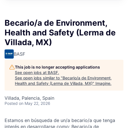
Becario/a de Environment,
Health and Safety (Lerma de
Villada, MX)
BASF
This job is no longer accepting applications
See open jobs at
BASF
.
See open jobs similar to "
Becario/a de Environment,
Health and Safety (Lerma de Villada, MX)
"
Imagine
.
Villada, Palencia, Spain
Posted
on May 22, 2026
Estamos en búsqueda de un/a becario/a que tenga
interés en desarrollarse como: Becario/a de __