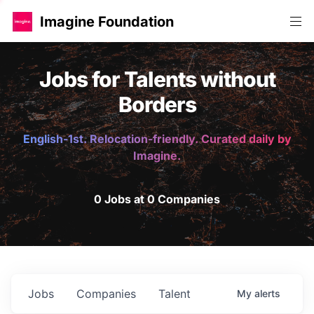
Imagine Foundation
Jobs for Talents without
Borders
English-1st. Relocation-friendly. Curated daily by
Imagine.
0 Jobs at 0 Companies
Jobs
Companies
Talent
My
alerts