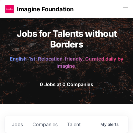
Imagine Foundation
Jobs for Talents without
Borders
English-1st. Relocation-friendly. Curated daily by
Imagine.
0 Jobs at 0 Companies
Jobs
Companies
Talent
My
alerts