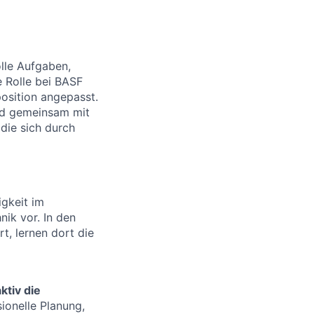
lle Aufgaben,
 Rolle bei BASF
position angepasst.
nd gemeinsam mit
 die sich durch
igkeit im
ik vor. In den
t, lernen dort die
tiv die
ionelle Planung,