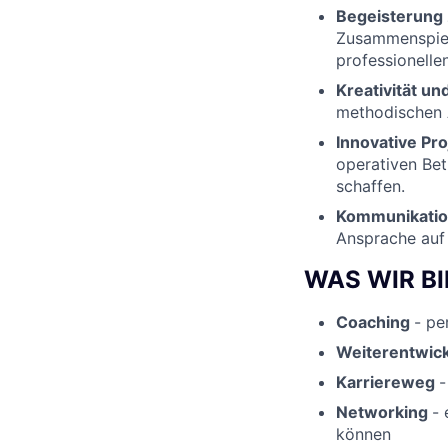
Begeisterung
Zusammenspiel 
professionelle
Kreativität un
methodischen
Innovative Pr
operativen Be
schaffen.
Kommunikatio
Ansprache auf 
WAS WIR B
Coaching
- pe
Weiterentwic
Karriereweg
-
Networking
- 
können