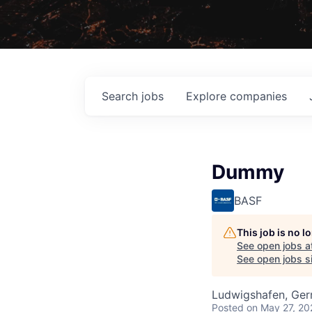
Search
jobs
Explore
companies
Dummy
BASF
This job is no 
See open jobs a
See open jobs si
Ludwigshafen, Ge
Posted
on May 27, 20