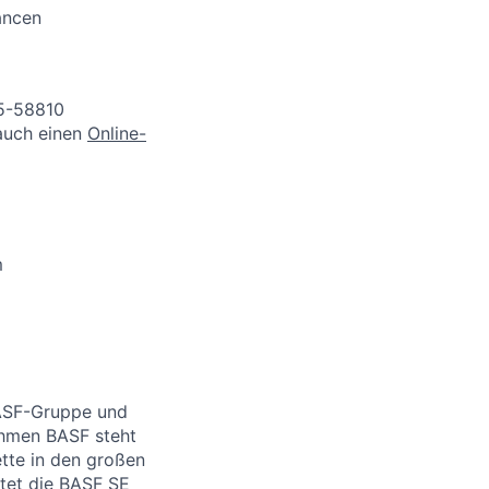
ancen
05-58810
 auch einen
Online-
m
BASF-Gruppe und
ehmen BASF steht
ette in den großen
etet die BASF SE