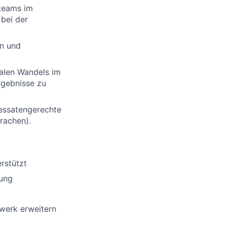
kteams im
bei der
en und
italen Wandels im
rgebnisse zu
ressatengerechte
rachen).
rstützt
dung
zwerk erweitern