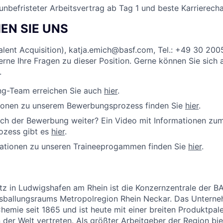
 unbefristeter Arbeitsvertrag ab Tag 1 und beste Karrierech
EN SIE UNS
alent Acquisition), katja.emich@basf.com, Tel.: +49 30 20
rne Ihre Fragen zu dieser Position. Gerne können Sie sich
.
ing-Team erreichen Sie auch
hier
.
tionen zu unserem Bewerbungsprozess finden Sie
hier
.
ach der Bewerbung weiter? Ein Video mit Informationen zu
zess gibt es
hier
.
mationen zu unseren Traineeprogammen finden Sie
hier
.
tz in Ludwigshafen am Rhein ist die Konzernzentrale der 
ftsballungsraums Metropolregion Rhein Neckar. Das Untern
hemie seit 1865 und ist heute mit einer breiten Produktpal
er Welt vertreten. Als größter Arbeitgeber der Region bi