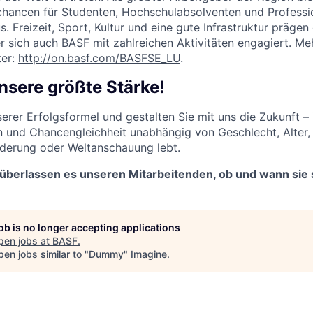
rechancen für Studenten, Hochschulabsolventen und Professio
. Freizeit, Sport, Kultur und eine gute Infrastruktur präge
er sich auch BASF mit zahlreichen Aktivitäten engagiert. M
ter:
http://on.basf.com/BASFSE_LU
.
 unsere größte Stärke!
serer Erfolgsformel und gestalten Sie mit uns die Zukunft –
n und Chancengleichheit unabhängig von Geschlecht, Alter, 
nderung oder Weltanschauung lebt.
 überlassen es unseren Mitarbeitenden, ob und wann sie 
job is no longer accepting applications
pen jobs at
BASF
.
en jobs similar to "
Dummy
"
Imagine
.