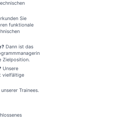
technischen
rkunden Sie
ren funktionale
chnischen
e?
Dann ist das
Programmmanagerin
 Zielposition.
?
Unsere
vielfältige
g unserer Trainees.
chlossenes