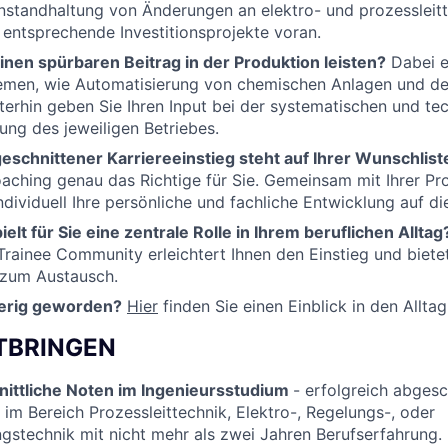
nstandhaltung von Änderungen an elektro- und prozessleit
entsprechende Investitionsprojekte
voran.
inen spürbaren Beitrag in der Produktion leisten?
Dabei e
emen, wie
Automatisierung von chemischen Anlagen und de
iterhin geben Sie Ihren Input bei der systematischen und te
ung des jeweiligen Betriebes.
geschnittener Karriereeinstieg steht auf Ihrer Wunschlist
oaching genau das Richtige für Sie. Gemeinsam mit Ihrer 
ndividuell Ihre persönliche und fachliche Entwicklung auf die
elt für Sie eine zentrale Rolle in Ihrem beruflichen Alltag
Trainee Community erleichtert Ihnen den Einstieg und bietet 
 zum Austausch.
ierig geworden?
Hier
finden Sie einen Einblick in den Allta
ITBRINGEN
ittliche Noten im Ingenieursstudium
- erfolgreich abges
 im Bereich
Prozessleittechnik, Elektro-, Regelungs-, oder
ngstechnik
mit nicht mehr als zwei Jahren Berufserfahrung.