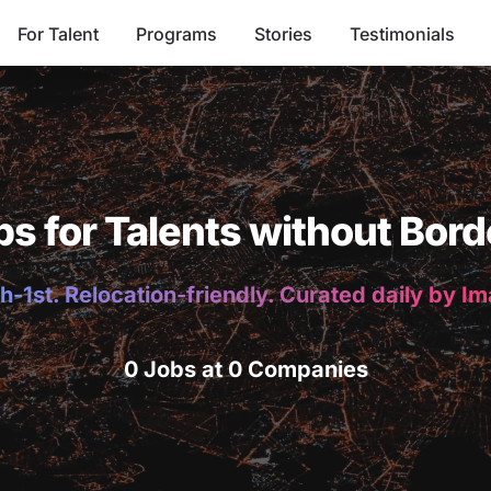
For Talent
Programs
Stories
Testimonials
bs for Talents without Bord
h-1st. Relocation-friendly. Curated daily by I
0 Jobs at 0 Companies