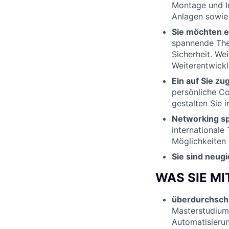
Montage und I
Anlagen sowie 
Sie möchten e
spannende Th
Sicherheit. We
Weiterentwickl
Ein auf Sie zu
persönliche C
gestalten Sie i
Networking spi
internationale 
Möglichkeiten
Sie sind neug
WAS SIE M
überdurchschn
Masterstudium
Automatisieru