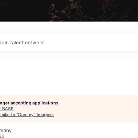
Join talent network
longer accepting applications
t
BASF
.
milar to "
Dummy
"
Imagine
.
rmany
26