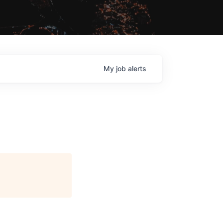
My
job
alerts