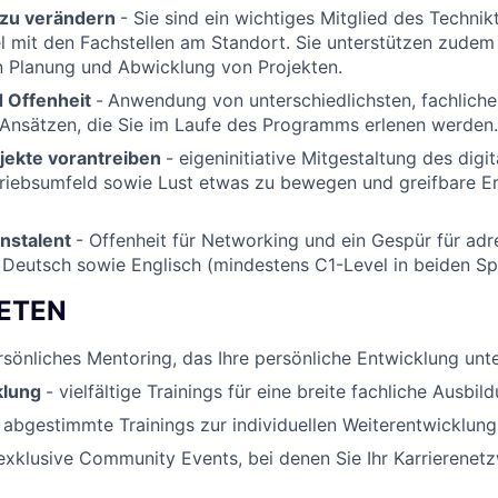
 zu verändern
-
Sie sind ein wichtiges Mitglied des Techni
mit den Fachstellen am Standort. Sie unterstützen zudem 
n Planung und Abwicklung von Projekten.
d Offenheit
-
Anwendung von unterschiedlichsten, fachlich
 Ansätzen
, die Sie im Laufe des Programms erlenen werden.
ojekte vorantreiben
- eigeninitiative Mitgestaltung des dig
triebsumfeld sowie Lust etwas zu bewegen und greifbare E
nstalent
- Offenheit für Networking und ein Gespür für ad
Deutsch sowie Englisch (mindestens C1-Level in beiden Sp
IETEN
rsönliches Mentoring, das Ihre persönliche Entwicklung unte
klung
- vielfältige Trainings für eine breite fachliche Ausbil
 abgestimmte Trainings zur individuellen Weiterentwicklung
exklusive Community Events, bei denen Sie Ihr Karrierenet