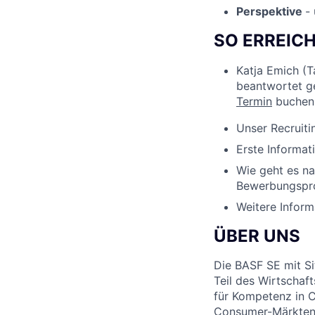
Perspektive
-
SO ERREICH
Katja Emich (T
beantwortet ge
Termin
buchen
Unser Recruit
Erste Informa
Wie geht es n
Bewerbungspro
Weitere Infor
ÜBER UNS
Die BASF SE mit Si
Teil des Wirtscha
für Kompetenz in C
Consumer-Märkten d