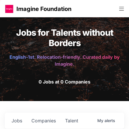
Imagine Foundation
Jobs for Talents without
Borders
English-1st. Relocation-friendly. Curated daily by
Imagine.
0 Jobs at 0 Companies
Jobs
Companies
Talent
My
alerts