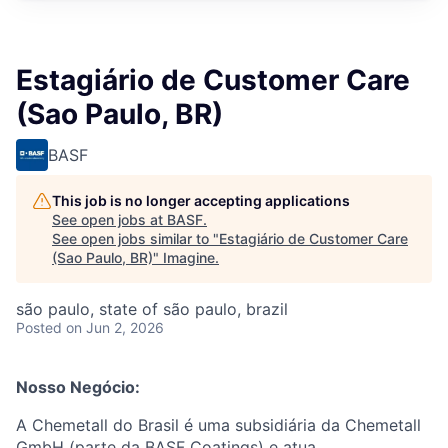
Estagiário de Customer Care
(Sao Paulo, BR)
BASF
This job is no longer accepting applications
See open jobs at
BASF
.
See open jobs similar to "
Estagiário de Customer Care
(Sao Paulo, BR)
"
Imagine
.
são paulo, state of são paulo, brazil
Posted
on Jun 2, 2026
Nosso Negócio:
A Chemetall do Brasil é uma subsidiária da Chemetall
GmbH (parte da BASF Coatings) e atua