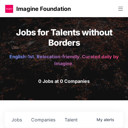
Imagine Foundation
Jobs for Talents without
Borders
English-1st. Relocation-friendly. Curated daily by
Imagine.
0 Jobs at 0 Companies
Jobs
Companies
Talent
My
alerts