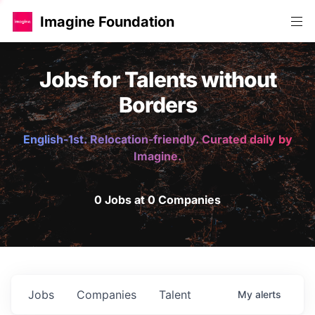
Imagine Foundation
Jobs for Talents without
Borders
English-1st. Relocation-friendly. Curated daily by
Imagine.
0 Jobs at 0 Companies
Jobs
Companies
Talent
My
alerts