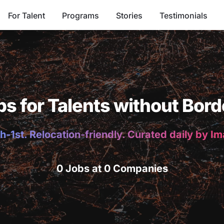
For Talent
Programs
Stories
Testimonials
bs for Talents without Bord
h-1st. Relocation-friendly. Curated daily by I
0 Jobs at 0 Companies