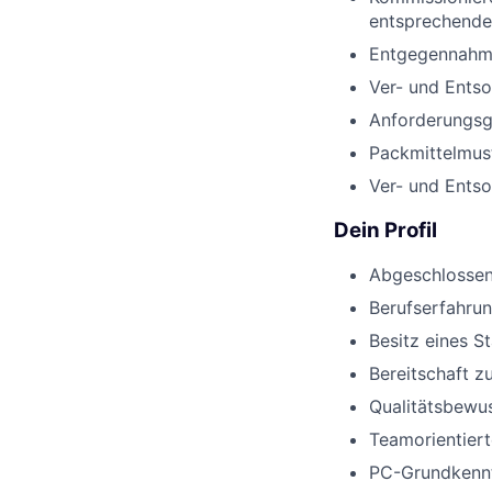
entsprechende
Entgegennahme
Ver- und Ents
Anforderungsge
Packmittelmus
Ver- und Entso
Dein Profil
Abgeschlossene
Berufserfahrun
Besitz eines S
Bereitschaft z
Qualitätsbewus
Teamorientiert
PC-Grundkennt