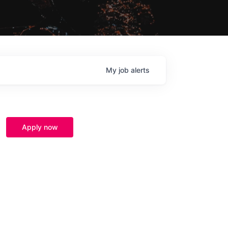
My
job
alerts
Apply now