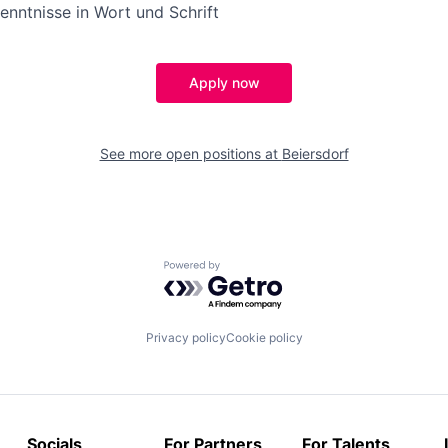
nntnisse in Wort und Schrift
Apply now
See more open positions at
Beiersdorf
Powered by Getro.com
Privacy policy
Cookie policy
Socials
For Partners
For Talents