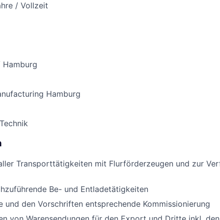
ahre / Vollzeit
/ Hamburg
anufacturing Hamburg
 Technik
n
ller Transporttätigkeiten mit Flurförderzeugen und zur Ver
hzuführende Be- und Entladetätigkeiten
e und den Vorschriften entsprechende Kommissionierung
n von Warensendungen für den Export und Dritte inkl. den