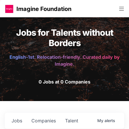
Imagine Foundation
Jobs for Talents without
Borders
English-1st. Relocation-friendly. Curated daily by
Imagine.
0 Jobs at 0 Companies
Jobs
Companies
Talent
My
alerts